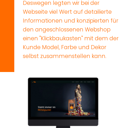
Deswegen
legten
wir
bei
der
Webseite
viel
Wert
auf
detailierte
Informationen
und
konzipierten
für
den
angeschlossenen
Webshop
einen
"Klickbaukasten"
mit
dem
der
Kunde
Model,
Farbe
und
Dekor
selbst
zusammenstellen
kann.