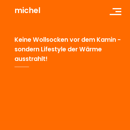
michel
K
e
i
n
e
W
o
l
l
s
o
c
k
e
n
v
o
r
d
e
m
K
a
m
i
n
-
s
o
n
d
e
r
n
L
i
f
e
s
t
y
l
e
d
e
r
W
ä
r
m
e
a
u
s
s
t
r
a
h
l
t
!
CORPORATE
DESIGN