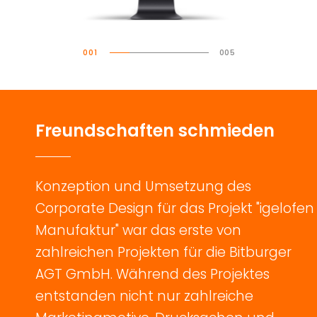
001
005
002
003
004
005
F
r
e
u
n
d
s
c
h
a
f
t
e
n
s
c
h
m
i
e
d
e
n
Konzeption
und
Umsetzung
des
Corporate
Design
für
das
Projekt
"igelofen
Manufaktur"
war
das
erste
von
zahlreichen
Projekten
für
die
Bitburger
AGT
GmbH.
Während
des
Projektes
entstanden
nicht
nur
zahlreiche