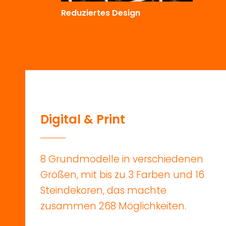
Reduziertes Design
D
i
g
i
t
a
l
&
P
r
i
n
t
8
Grundmodelle
in
verschiedenen
Größen,
mit
bis
zu
3
Farben
und
16
Steindekoren,
das
machte
zusammen
268
Möglichkeiten.