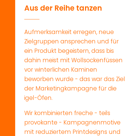
A
u
s
d
e
r
R
e
i
h
e
t
a
n
z
e
n
Aufmerksamkeit
erregen,
neue
Zielgruppen
ansprechen
und
für
ein
Produkt
begeistern,
dass
bis
dahin
meist
mit
Wollsockenfüssen
vor
winterlichen
Kaminen
beworben
wurde
-
das
war
das
Ziel
der
Marketingkampagne
für
die
igel-Öfen.
Wir
kombinierten
freche
-
teils
provokante
-
Kampagnenmotive
mit
reduziertem
Printdesigns
und